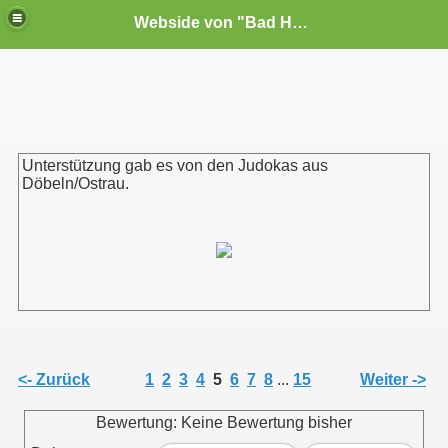
Webside von "Bad Habit"e.V. Noschkowitz
Unterstützung gab es von den Judokas aus
Döbeln/Ostrau.
<- Zurück
1
2
3
4
5
6
7
8
...
15
Weiter ->
Bewertung: Keine Bewertung bisher