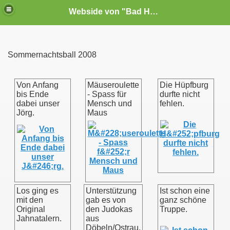
Webside von "Bad Habit"e.V. Noschkowitz
Sommernachtsball 2008
Von Anfang
Mäuseroulette
Die Hüpfburg
bis Ende
- Spass für
durfte nicht
dabei unser
Mensch und
fehlen.
Jörg.
Maus
Los ging es
Unterstützung
Ist schon eine
mit den
gab es von
ganz schöne
Original
den Judokas
Truppe.
Jahnatalern.
aus
Döbeln/Ostrau.