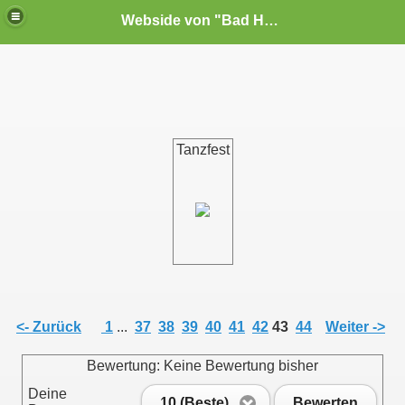
Webside von "Bad Habit"e.V. Noschkowitz
Tanzfest
<- Zurück
1
...
37
38
39
40
41
42
43
44
Weiter ->
Bewertung: Keine Bewertung bisher
Deine
10 (Beste)
Bewerten