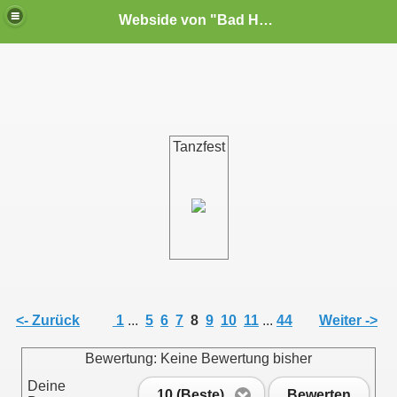
Webside von "Bad Habit"e.V. Noschkowitz
Tanzfest
<- Zurück
1
...
5
6
7
8
9
10
11
...
44
Weiter ->
Bewertung: Keine Bewertung bisher
Deine
10 (Beste)
Bewerten