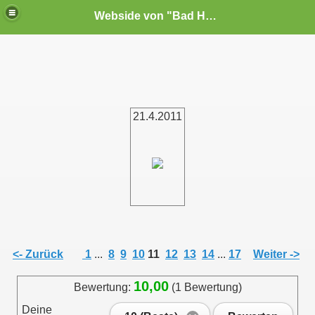
Webside von "Bad Habit"e.V. Noschkowitz
21.4.2011
<- Zurück
1
...
8
9
10
11
12
13
14
...
17
Weiter ->
10,00
Bewertung:
(1 Bewertung)
Deine